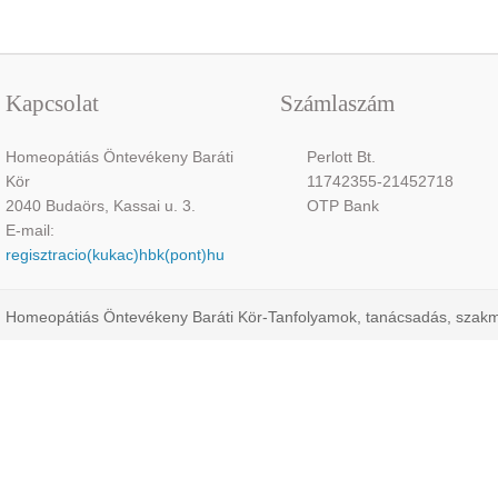
Kapcsolat
Számlaszám
Homeopátiás Öntevékeny Baráti
Perlott Bt.
Kör
11742355-21452718
2040 Budaörs, Kassai u. 3.
OTP Bank
E-mail:
regisztracio(kukac)hbk(pont)hu
Homeopátiás Öntevékeny Baráti Kör-Tanfolyamok, tanácsadás, szak