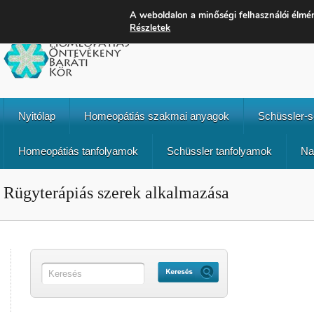
A weboldalon a minőségi felhasználói élmé
Részletek
Nyitólap
Homeopátiás szakmai anyagok
Schüssler-
Homeopátiás tanfolyamok
Schüssler tanfolyamok
Na
Rügyterápiás szerek alkalmazása